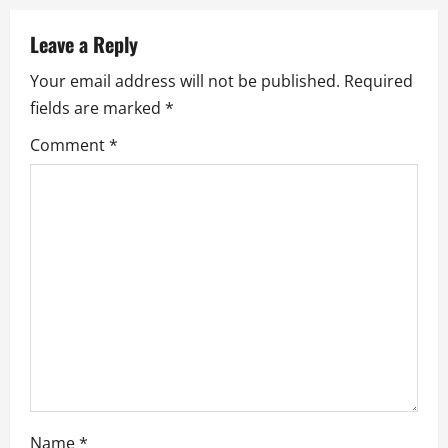
n
a
Leave a Reply
Your email address will not be published.
Required
v
fields are marked
*
i
Comment
*
g
a
t
i
o
n
Name
*