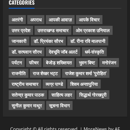
CATEGORIES
अतरंगी
अपराध
आपकी आवाज़
आपके विचार
उत्तर प्रदेश
उत्तराखण्ड समाचार
ओम प्रकाश उनियाल
जानकारी
डॉ. प्रियंका सौरभ
डॉ. रीना रवि मालपानी
डॉ. सत्यवान सौरभ
देवभूमि जॉब अलर्ट
धर्म-संस्कृति
पर्यटन
फीचर
बेजोड़ शख्सियत
भुवन बिष्ट
मनोरंजन
राजनीति
राज शेखर भट्ट
राजेश कुमार शर्मा ‘पुरोहित’
राष्ट्रीय समाचार
व्यग्र पाण्डे
शिवम अन्तापुरिया
सतेन्द्र कुमार पाठक
साहित्य लहर
सिद्धार्थ गोरखपुरी
सुनील कुमार माथुर
सूचना विभाग
Copyright © All rights reserved.
|
MoreNews
by AF