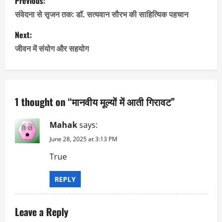
Previous:
o
संवेदना से सृजन तक: डॉ. सत्यवान सौरभ की साहित्यिक पहचान
s
Next:
जीवन में संयोग और सहयोग
t
n
a
1 thought on “
मानवीय मूल्यों में आती गिरावट
”
v
Mahak
says:
i
June 28, 2025 at 3:13 PM
True
g
a
REPLY
t
Leave a Reply