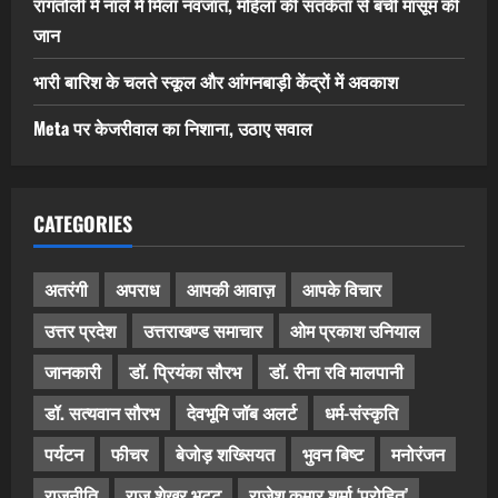
रांगतोली में नाले में मिला नवजात, महिला की सतर्कता से बची मासूम की
जान
भारी बारिश के चलते स्कूल और आंगनबाड़ी केंद्रों में अवकाश
Meta पर केजरीवाल का निशाना, उठाए सवाल
CATEGORIES
अतरंगी
अपराध
आपकी आवाज़
आपके विचार
उत्तर प्रदेश
उत्तराखण्ड समाचार
ओम प्रकाश उनियाल
जानकारी
डॉ. प्रियंका सौरभ
डॉ. रीना रवि मालपानी
डॉ. सत्यवान सौरभ
देवभूमि जॉब अलर्ट
धर्म-संस्कृति
पर्यटन
फीचर
बेजोड़ शख्सियत
भुवन बिष्ट
मनोरंजन
राजनीति
राज शेखर भट्ट
राजेश कुमार शर्मा ‘पुरोहित’