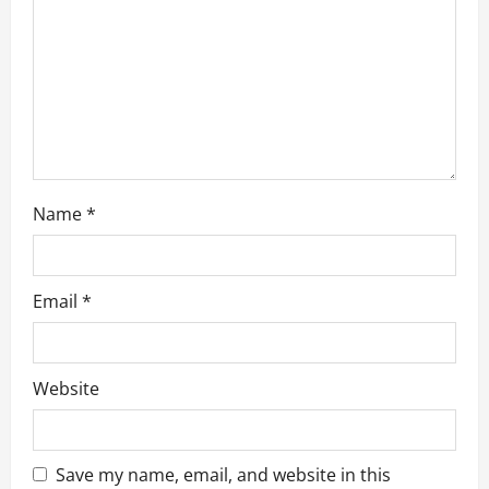
t
i
o
n
Name
*
Email
*
Website
Save my name, email, and website in this