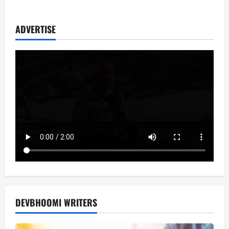
about
सचिन
पायलट
पर
ADVERTISE
टिकी
निगाहें,
कांग्रेस
में
बड़े
फेरबदल
के
संकेत
DEVBHOOMI WRITERS