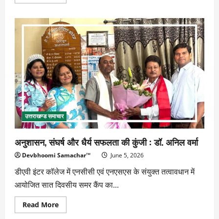
more
about
स्वास्थ्य
जांच
नहीं
करा
रहे
यात्री,
बदरीनाथ
पहुंचते
ही
बिगड़
रही
तबीयत
उत्तराखण्ड समाचार
अनुशासन, संघर्ष और धैर्य सफलता की कुंजी : डॉ. अनिल वर्मा
Devbhoomi Samachar™
June 5, 2026
डीएवी इंटर कॉलेज में एनसीसी एवं एनएसएस के संयुक्त तत्वावधान में
आयोजित सात दिवसीय समर कैंप का...
Read
Read More
more
about