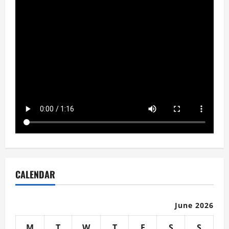
CALENDAR
June 2026
M
T
W
T
F
S
S