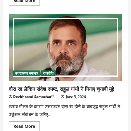
Read
Read More
more
about
44
हजार
हेक्टेयर
वन
भूमि
हस्तांतरित,
बढ़ी
जंगलों
की
चिंता
उत्तराखण्ड समाचार
राजनीति
दौरा रद्द लेकिन संदेश स्पष्ट, राहुल गांधी ने गिनाए चुनावी मुद्दे
Devbhoomi Samachar™
June 5, 2026
खराब मौसम के कारण उत्तराखंड दौरा रद्द होने के बावजूद राहुल गांधी ने
वर्चुअल संबोधन के जरिए...
Read
Read More
more