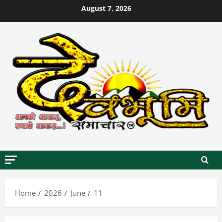
Skip
August 7, 2026
to
content
Home
2026
June
11