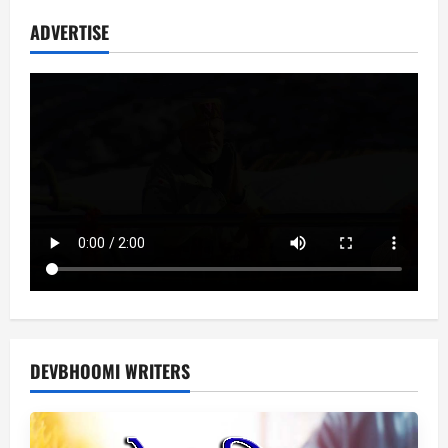
अल्मोड़ा
और
ADVERTISE
पिथौरागढ़
SIR
अभियान
में
सबसे
आगे
DEVBHOOMI WRITERS