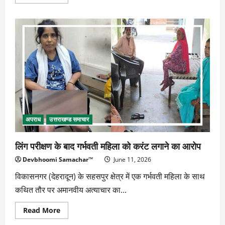
more
about
वायरल
पोस्टर
:
बातचीत
बंद
होने
पर
दोस्त
को
बताया
लापता
अपराध
उत्तराखण्ड समाचार
लिंग परीक्षण के बाद गर्भवती महिला को करंट लगाने का आरोप
Devbhoomi Samachar™
June 11, 2026
विकासनगर (देहरादून) के सहसपुर क्षेत्र में एक गर्भवती महिला के साथ
कथित तौर पर अमानवीय अत्याचार का...
Read
Read More
more
about