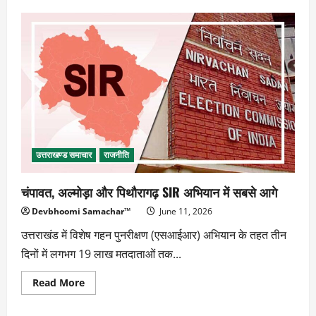
लिंग
परीक्षण
के
बाद
गर्भवती
महिला
को
करंट
लगाने
का
आरोप
उत्तराखण्ड समाचार
राजनीति
चंपावत, अल्मोड़ा और पिथौरागढ़ SIR अभियान में सबसे आगे
Devbhoomi Samachar™
June 11, 2026
उत्तराखंड में विशेष गहन पुनरीक्षण (एसआईआर) अभियान के तहत तीन
दिनों में लगभग 19 लाख मतदाताओं तक...
Read
Read More
more
about
चंपावत,