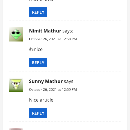
o
n
REPLY
Nimit Mathur
says:
October 26, 2021 at 12:58 PM
👍nice
REPLY
Sunny Mathur
says:
October 26, 2021 at 12:59 PM
Nice article
REPLY