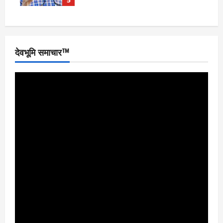
देवभूमि समाचार™