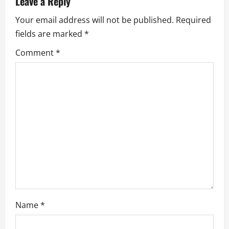
Leave a Reply
v
Your email address will not be published.
Required
i
fields are marked
*
g
Comment
*
a
t
i
o
n
Name
*