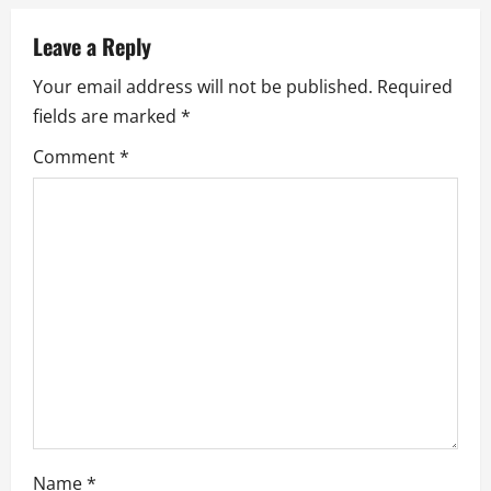
n
a
Leave a Reply
Your email address will not be published.
Required
v
fields are marked
*
i
Comment
*
g
a
t
i
o
n
Name
*