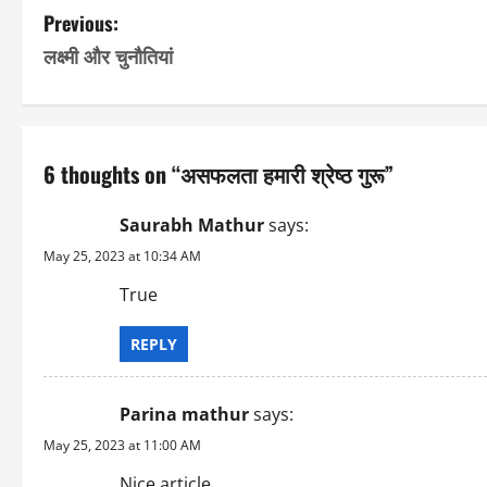
P
Previous:
लक्ष्मी और चुनौतियां
o
s
t
6 thoughts on “
असफलता हमारी श्रेष्ठ गुरू
”
n
Saurabh Mathur
says:
a
May 25, 2023 at 10:34 AM
v
True
i
REPLY
g
Parina mathur
says:
a
May 25, 2023 at 11:00 AM
t
Nice article