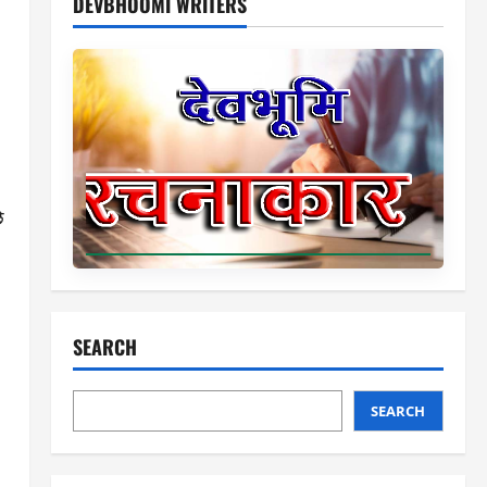
DEVBHOOMI WRITERS
े
SEARCH
SEARCH