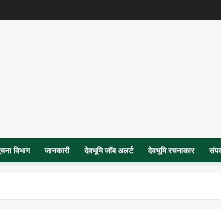
ूचना विभाग
जानकारी
देवभूमि जॉब अलर्ट
देवभूमि रचनाकार
संपर