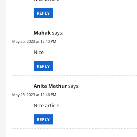
i
REPLY
o
Mahak
says:
n
May 25, 2023 at 12:40 PM
Nice
REPLY
Anita Mathur
says:
May 25, 2023 at 12:46 PM
Nice article
REPLY