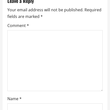
n
Leave a Reply
Your email address will not be published.
Required
a
fields are marked
*
v
Comment
*
i
g
a
t
i
o
n
Name
*