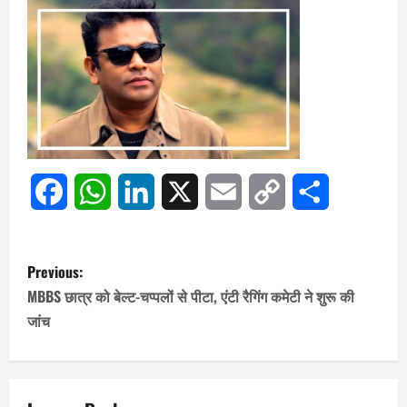
Facebook
WhatsApp
LinkedIn
X
Email
Copy
Share
Link
P
Previous:
o
MBBS छात्र को बेल्ट-चप्पलों से पीटा, एंटी रैगिंग कमेटी ने शुरू की
जांच
s
t