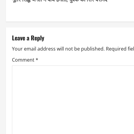
o
s
t
Leave a Reply
n
Your email address will not be published.
Required fi
a
Comment
*
v
i
g
a
t
i