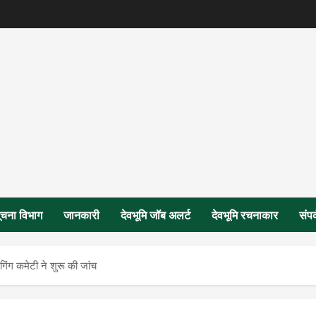
ूचना विभाग
जानकारी
देवभूमि जॉब अलर्ट
देवभूमि रचनाकार
संपर
गिंग कमेटी ने शुरू की जांच