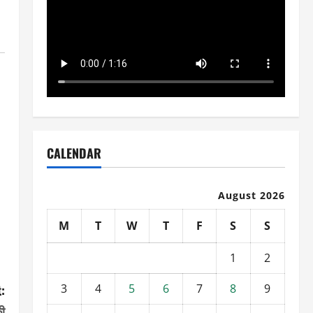
CALENDAR
August 2026
M
T
W
T
F
S
S
1
2
3
4
5
6
7
8
9
:
की