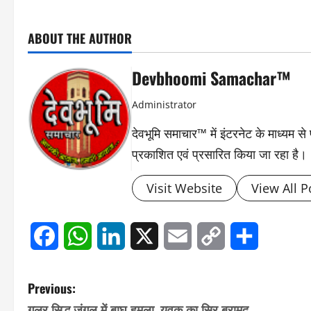
ABOUT THE AUTHOR
Devbhoomi Samachar™
Administrator
देवभूमि समाचार™ में इंटरनेट के माध्यम 
प्रकाशित एवं प्रसारित किया जा रहा है।
Visit Website
View All P
Facebook
WhatsApp
LinkedIn
X
Email
Copy
Share
Link
P
Previous:
गूलर सिद्ध जंगल में बाघ हमला, युवक का सिर बरामद