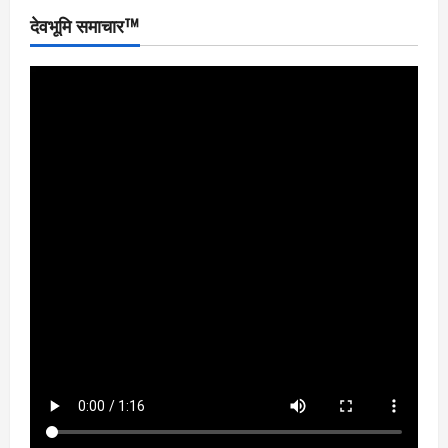
देवभूमि समाचार™