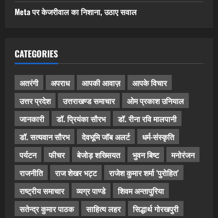
Meta पर केजरीवाल का निशाना, उठाए सवाल
CATEGORIES
अतरंगी
अपराध
आपकी आवाज़
आपके विचार
उत्तर प्रदेश
उत्तराखण्ड समाचार
ओम प्रकाश उनियाल
जानकारी
डॉ. प्रियंका सौरभ
डॉ. रीना रवि मालपानी
डॉ. सत्यवान सौरभ
देवभूमि जॉब अलर्ट
धर्म-संस्कृति
पर्यटन
फीचर
बेजोड़ शख्सियत
भुवन बिष्ट
मनोरंजन
राजनीति
राज शेखर भट्ट
राजेश कुमार शर्मा ‘पुरोहित’
राष्ट्रीय समाचार
व्यग्र पाण्डे
शिवम अन्तापुरिया
सतेन्द्र कुमार पाठक
साहित्य लहर
सिद्धार्थ गोरखपुरी