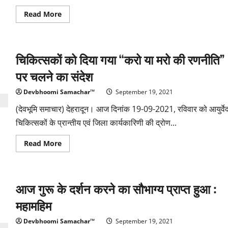
Read
Read More
more
about
उत्तराखण्ड
ग्रामीण
बैंक
चिकित्सकों को दिया गया “करो या मरो की रणनीति”
के
नवम्
वार्षिक
पर चलने का संदेश
प्रतिवेदन
का
विमोचन
Devbhoomi Samachar™
September 19, 2021
(देवभूमि समाचार) देहरादून। आज दिनांक 19-09-2021, रविवार को आयुर्वे
चिकित्सकों के प्रान्तीय एवं जिला कार्यकारिणी की द्रोण...
Read
Read More
more
about
चिकित्सकों
को
दिया
आज गुरू के दर्शन करने का सौभाग्य प्राप्त हुआ :
गया
“करो
या
महामहिम
मरो
की
रणनीति”
Devbhoomi Samachar™
September 19, 2021