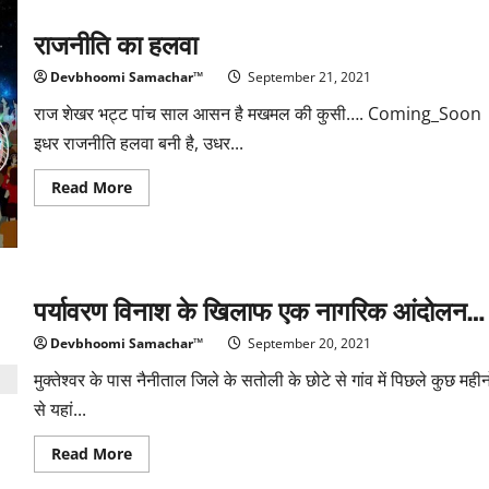
तथा
छात्रों
राजनीति का हलवा
के
व्यापक
हित
Devbhoomi Samachar™
September 21, 2021
में
मुख्यमंत्री
ने
राज शेखर भट्ट पांच साल आसन है मखमल की कुसी…. Coming_Soon
की
इधर राजनीति हलवा बनी है, उधर...
कई
घोषणायें
Read
Read More
more
about
राजनीति
का
हलवा
पर्यावरण विनाश के खिलाफ एक नागरिक आंदोलन…
Devbhoomi Samachar™
September 20, 2021
मुक्तेश्वर के पास नैनीताल जिले के सतोली के छोटे से गांव में पिछले कुछ महीन
से यहां...
Read
Read More
more
about