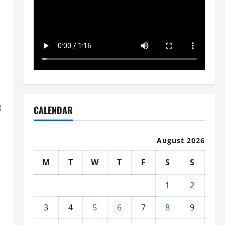
द
CALENDAR
August 2026
M
T
W
T
F
S
S
1
2
3
4
5
6
7
8
9