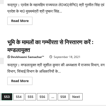
पर
चलने
रूद्रपुर। प्रदेश के महामहिम राज्यपाल ले0ज0(सेनि0) श्री गुरमीत सिंह एवं
का
संदेश
प्रदेश के मा0 मुख्यमंत्री श्री पुष्कर सिंह...
Read
Read More
more
about
आज
गुरू
के
भूमि के मामलों का गम्भीरता से निस्तारण करें :
दर्शन
करने
का
मण्डलायुक्त
सौभाग्य
प्राप्त
हुआ
Devbhoomi Samachar™
September 18, 2021
:
महामहिम
रूद्रपुर। मण्डलायुक्त श्री सुशील कुमार की अध्यक्षता में राजस्व विभाग, वन
विभाग, सिंचाई विभाग के अधिकारियों के...
Read
Read More
more
about
भूमि
के
553
554
555
556
…
558
Next
मामलों
का
गम्भीरता