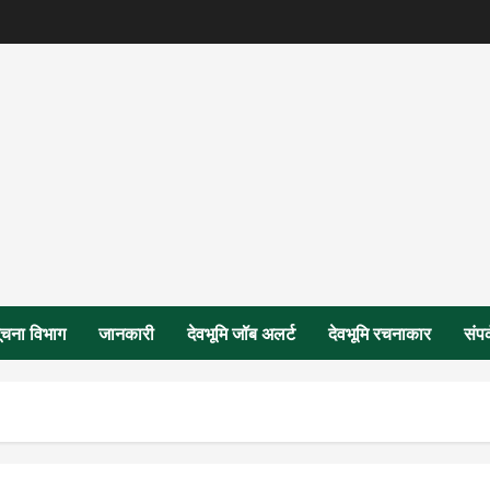
ूचना विभाग
जानकारी
देवभूमि जॉब अलर्ट
देवभूमि रचनाकार
संपर