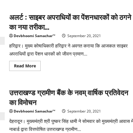
पर्यावरण
विनाश
के
अलर्ट : साइबर अपराधियों का पेंशनधारकों को ठगने
खिलाफ
एक
नागरिक
का नया तरीका…
आंदोलन…
Devbhoomi Samachar™
September 20, 2021
हरिद्वार। मुख्य कोषाधिकारी हरिद्वार ने अवगत कराया कि आजकल साइबर
अपराधियों द्वारा पेंशन धारकों को जीवन प्रमाण...
Read
Read More
more
about
अलर्ट
:
साइबर
उत्तराखण्ड ग्रामीण बैंक के नवम् वार्षिक प्रतिवेदन
अपराधियों
का
पेंशनधारकों
का विमोचन
को
ठगने
का
Devbhoomi Samachar™
September 20, 2021
नया
तरीका…
देहरादून। मुख्यमंत्री श्री पुष्कर सिंह धामी ने सोमवार को मुख्यमंत्री आवास मे
नाबार्ड द्वारा वित्तपोषित उत्तराखण्ड ग्रामीण...