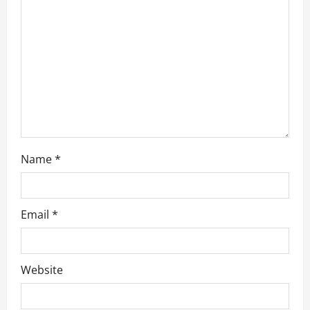
a
t
i
o
n
Name
*
Email
*
Website