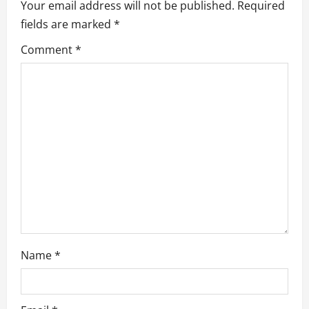
Your email address will not be published.
Required
i
fields are marked
*
g
Comment
*
a
t
i
o
n
Name
*