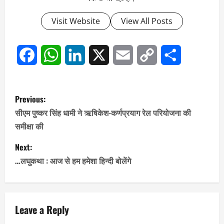
Visit Website
View All Posts
Facebook
WhatsApp
LinkedIn
X
Email
Copy
Share
Link
P
Previous:
o
सीएम पुष्कर सिंह धामी ने ऋषिकेश-कर्णप्रयाग रेल परियोजना की
समीक्षा की
s
Next:
t
…लघुकथा : आज से हम हमेशा हिन्दी बोलेंगे
n
a
Leave a Reply
v