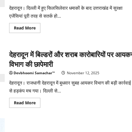
“उन्हें
हमारी
देहरादून। दिल्ली में हुए सिलसिलेवार धमाकों के बाद उत्तराखंड में सुरक्षा
उम्र
लग
एजेंसियां पूरी तरह से सतर्क हो...
जाए”
Read
Read More
more
about
दिल्ली
धमाकों
के
देहरादून में बिल्डरों और शराब कारोबारियों पर आयक
बाद
उत्तराखंड
में
विभाग की छापेमारी
हाई
अलर्ट,
सीमाओं
Devbhoomi Samachar™
November 12, 2025
पर
कड़ी
देहरादून। राजधानी देहरादून में बुधवार सुबह आयकर विभाग की बड़ी कार्रवाई
चौकसी
से हड़कंप मच गया। दिल्ली से...
Read
Read More
more
about
देहरादून
में
बिल्डरों
और
शराब