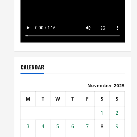
CALENDAR
November 2025
M
T
W
T
F
S
S
1
2
3
4
5
6
7
8
9