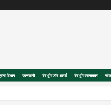
ूचना विभाग
जानकारी
देवभूमि जॉब अलर्ट
देवभूमि रचनाकार
संपर