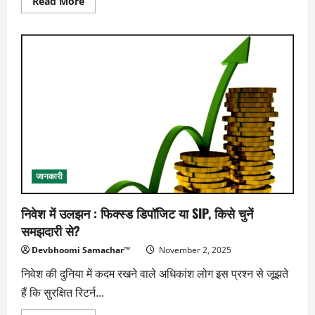
Read
Read More
more
about
उत्तराखंड
में
‘एसडीजी
अचीवर्स
अवॉर्ड’
हेतु
नामांकन
शुरू
जानकारी
निवेश में उलझन : फिक्स्ड डिपॉजिट या SIP, किसे चुनें
समझदारी से?
Devbhoomi Samachar™
November 2, 2025
निवेश की दुनिया में कदम रखने वाले अधिकांश लोग इस प्रश्न से जूझते
हैं कि सुरक्षित रिटर्न...