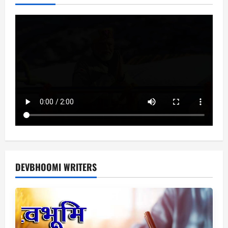
लटककर
आत्महत्या
DEVBHOOMI WRITERS