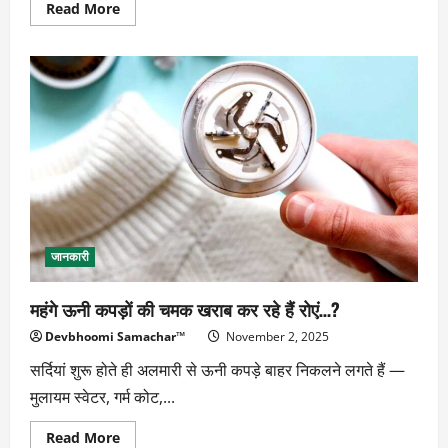
Read
Read More
more
about
निवेश
में
उलझन
:
फिक्स्ड
डिपॉजिट
या
SIP,
किसे
चुनें
समझदारी
से?
जानकारी
महंगे ऊनी कपड़ों की चमक खराब कर रहे हैं रोएं…?
Devbhoomi Samachar™
November 2, 2025
सर्दियां शुरू होते ही अलमारी से ऊनी कपड़े बाहर निकलने लगते हैं —
मुलायम स्वेटर, गर्म कोट,...
Read
Read More