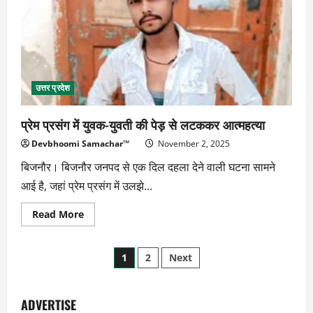
फरार
उत्तर प्रदेश
प्रेम प्रसंग में युवक-युवती की पेड़ से लटककर आत्महत्या
Devbhoomi Samachar™
November 2, 2025
बिजनौर। बिजनौर जनपद से एक दिल दहला देने वाली घटना सामने
आई है, जहां प्रेम प्रसंग में उलझे...
Read
Read More
more
about
प्रेम
Posts
प्रसंग
1
2
Next
में
युवक-
pagination
युवती
की
पेड़
ADVERTISE
से