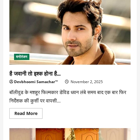
हैलोवीन
मनाने
पर
फंसे
लालू
यादव
मनोरंजन
है जवानी तो इश्क होना है…
Devbhoomi Samachar™
November 2, 2025
बॉलीवुड के मशहूर फिल्मकार डेविड धवन लंबे समय बाद एक बार फिर
निर्देशक की कुर्सी पर वापसी...
Read
Read More
more
about
है
जवानी
तो
इश्क