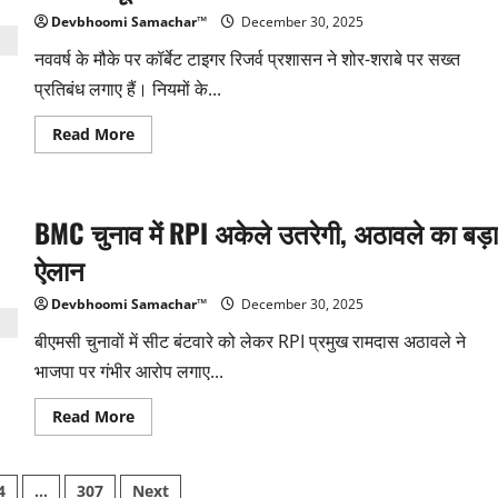
दिसंबर
तक
Devbhoomi Samachar™
December 30, 2025
ट्रैफिक
डायवर्जन
नववर्ष के मौके पर कॉर्बेट टाइगर रिजर्व प्रशासन ने शोर-शराबे पर सख्त
लागू
प्रतिबंध लगाए हैं। नियमों के...
Read
Read More
more
about
कॉर्बेट
टाइगर
रिजर्व
BMC चुनाव में RPI अकेले उतरेगी, अठावले का बड़ा
में
न्यू
ईयर
ऐलान
सेलिब्रेशन
पर
कड़े
Devbhoomi Samachar™
December 30, 2025
नियम
लागू
बीएमसी चुनावों में सीट बंटवारे को लेकर RPI प्रमुख रामदास अठावले ने
भाजपा पर गंभीर आरोप लगाए...
Read
Read More
more
about
BMC
चुनाव
4
…
307
Next
में