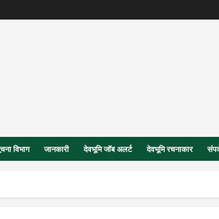
ूचना विभाग
जानकारी
देवभूमि जॉब अलर्ट
देवभूमि रचनाकार
संपर