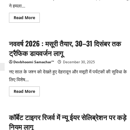
बने
सचिव
ने हमला...
Read
Read More
more
about
घनसाली
में
भालू
नववर्ष 2026 : मसूरी तैयार, 30–31 दिसंबर तक
का
हमला,
घास
ट्रैफिक डायवर्जन लागू
काटने
गए
ग्रामीण
Devbhoomi Samachar™
December 30, 2025
गंभीर
घायल
नए साल के जश्न को देखते हुए देहरादून और मसूरी में पर्यटकों की सुविधा के
लिए विशेष...
Read
Read More
more
about
नववर्ष
2026
:
कॉर्बेट टाइगर रिजर्व में न्यू ईयर सेलिब्रेशन पर कड़े
मसूरी
तैयार,
30–
नियम लागू
31