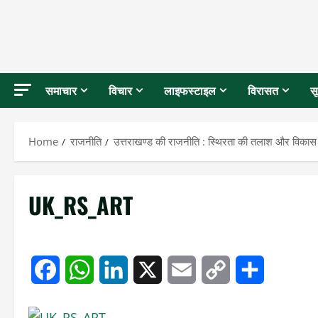
समाचार
विचार
लाइफस्टाइल
विरासत
स
Home
राजनीति
उत्तराखण्ड की राजनीति : स्थिरता की तलाश और विका
UK_RS_ART
Facebook
WhatsApp
LinkedIn
X
Email
Copy
Share
Link