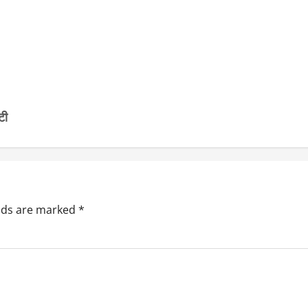
टी
elds are marked
*