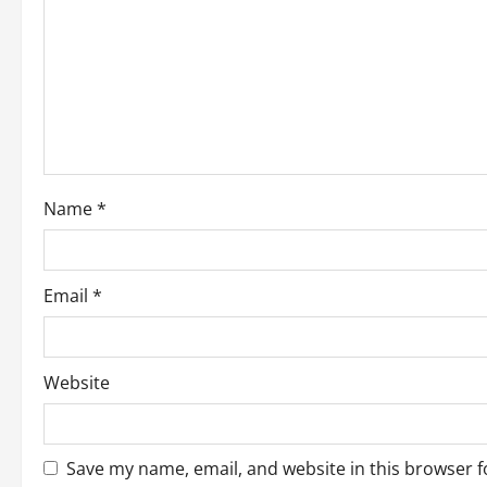
g
a
t
i
o
Name
*
n
Email
*
Website
Save my name, email, and website in this browser f