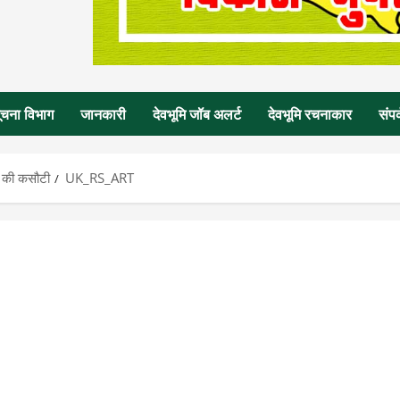
ूचना विभाग
जानकारी
देवभूमि जॉब अलर्ट
देवभूमि रचनाकार
संपर
स की कसौटी
UK_RS_ART