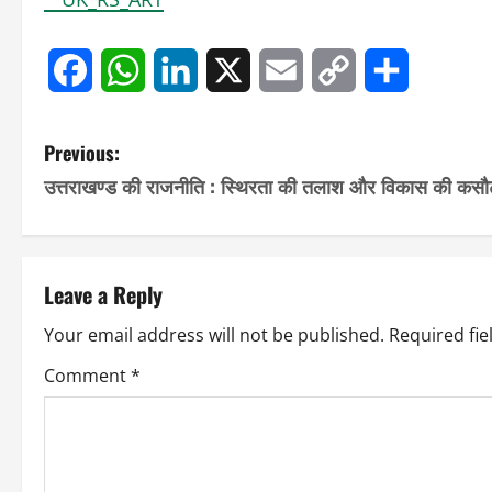
Facebook
WhatsApp
LinkedIn
X
Email
Copy
Share
Link
P
Previous:
उत्तराखण्ड की राजनीति : स्थिरता की तलाश और विकास की कसौ
o
s
t
Leave a Reply
n
Your email address will not be published.
Required fi
a
Comment
*
v
i