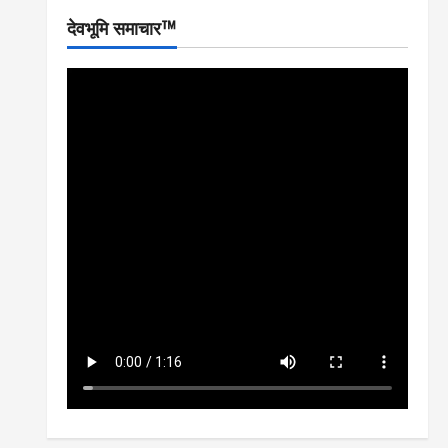
देवभूमि समाचार™