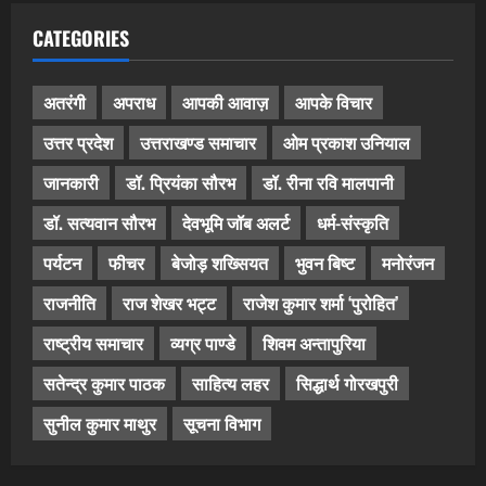
CATEGORIES
अतरंगी
अपराध
आपकी आवाज़
आपके विचार
उत्तर प्रदेश
उत्तराखण्ड समाचार
ओम प्रकाश उनियाल
जानकारी
डॉ. प्रियंका सौरभ
डॉ. रीना रवि मालपानी
डॉ. सत्यवान सौरभ
देवभूमि जॉब अलर्ट
धर्म-संस्कृति
पर्यटन
फीचर
बेजोड़ शख्सियत
भुवन बिष्ट
मनोरंजन
राजनीति
राज शेखर भट्ट
राजेश कुमार शर्मा ‘पुरोहित’
राष्ट्रीय समाचार
व्यग्र पाण्डे
शिवम अन्तापुरिया
सतेन्द्र कुमार पाठक
साहित्य लहर
सिद्धार्थ गोरखपुरी
सुनील कुमार माथुर
सूचना विभाग