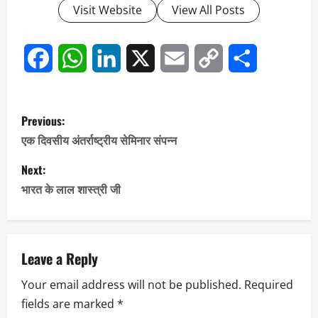
Visit Website
View All Posts
Facebook
WhatsApp
LinkedIn
X
Email
Copy
Share
Link
P
Previous:
o
एक दिवसीय अंतर्राष्ट्रीय सेमिनार संपन्न
s
Next:
भारत के लाल शास्त्री जी
t
n
a
Leave a Reply
Your email address will not be published.
Required
v
fields are marked
*