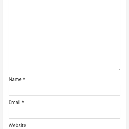
g
a
t
i
o
n
Name
*
Email
*
Website