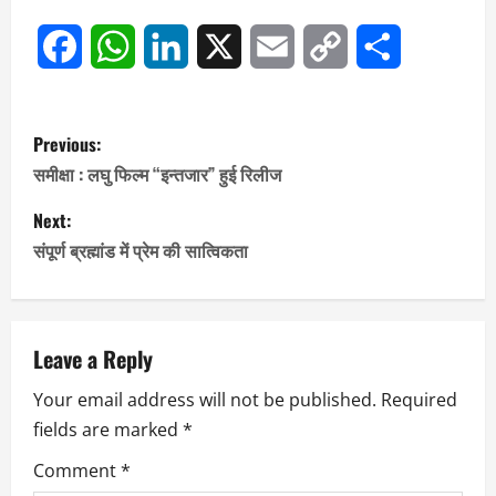
Facebook
WhatsApp
LinkedIn
X
Email
Copy
Share
Link
P
Previous:
o
समीक्षा : लघु फिल्म “इन्तजार” हुई रिलीज
s
Next:
संपूर्ण ब्रह्मांड में प्रेम की सात्विकता
t
n
a
Leave a Reply
Your email address will not be published.
Required
v
fields are marked
*
i
Comment
*