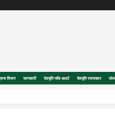
ूचना विभाग
जानकारी
देवभूमि जॉब अलर्ट
देवभूमि रचनाकार
संपर