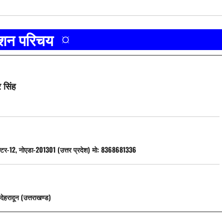
ाशन परिचय ¤
र सिंह
्टर-12, नोएडा-201301 (उत्तर प्रदेश) मो: 8368681336
देहरादून (उत्तराखण्ड)