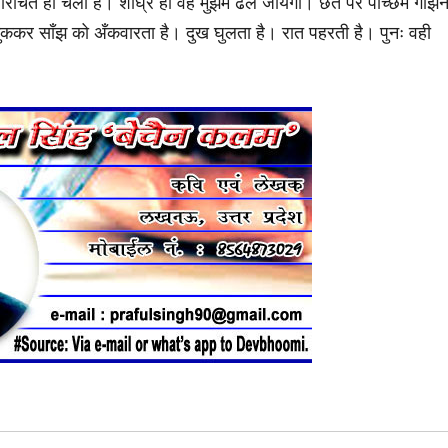
रिचित हो चला है। शीघ्र ही वह मुझमें ढल जायेगी। छत पर पच्छिम गझि
झुककर साँझ को अँकवारता है। दुख घुलता है। रात पहरती है। पुनः वही