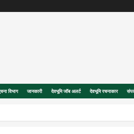
ूचना विभाग
जानकारी
देवभूमि जॉब अलर्ट
देवभूमि रचनाकार
संपर