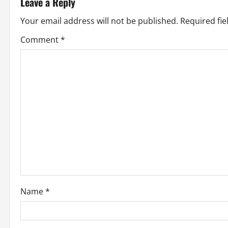
t
Leave a Reply
n
Your email address will not be published.
Required fi
a
Comment
*
v
i
g
a
t
i
o
Name
*
n