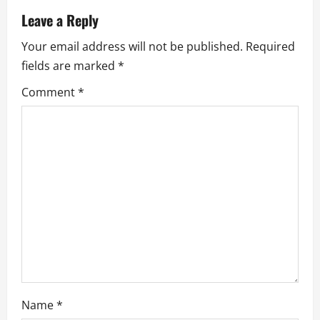
n
Leave a Reply
Your email address will not be published.
Required
a
fields are marked
*
v
Comment
*
i
g
a
t
i
o
n
Name
*