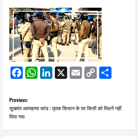
Link
Facebook
WhatsApp
LinkedIn
X
Email
Copy
Share
Link
P
Previous:
o
सुखवंत आत्महत्या कांड : मृतक किसान के घर किसी को मिलने नहीं
दिया गया
s
t