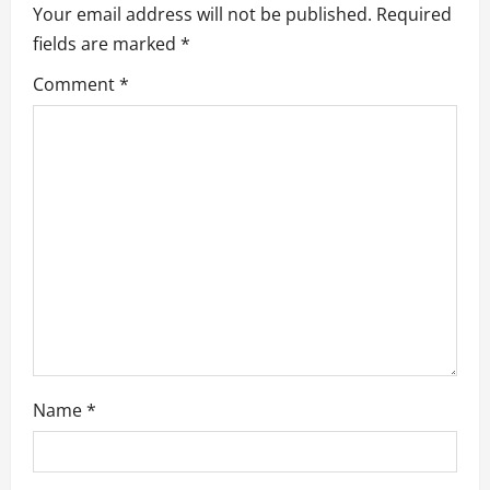
n
Your email address will not be published.
Required
fields are marked
*
a
Comment
*
v
i
g
a
t
i
o
Name
*
n