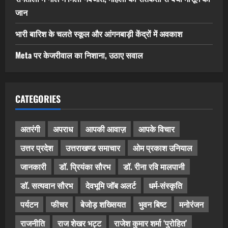
जान
भारी बारिश के चलते स्कूल और आंगनबाड़ी केंद्रों में अवकाश
Meta पर केजरीवाल का निशाना, उठाए सवाल
CATEGORIES
अतरंगी
अपराध
आपकी आवाज़
आपके विचार
उत्तर प्रदेश
उत्तराखण्ड समाचार
ओम प्रकाश उनियाल
जानकारी
डॉ. प्रियंका सौरभ
डॉ. रीना रवि मालपानी
डॉ. सत्यवान सौरभ
देवभूमि जॉब अलर्ट
धर्म-संस्कृति
पर्यटन
फीचर
बेजोड़ शख्सियत
भुवन बिष्ट
मनोरंजन
राजनीति
राज शेखर भट्ट
राजेश कुमार शर्मा ‘पुरोहित’