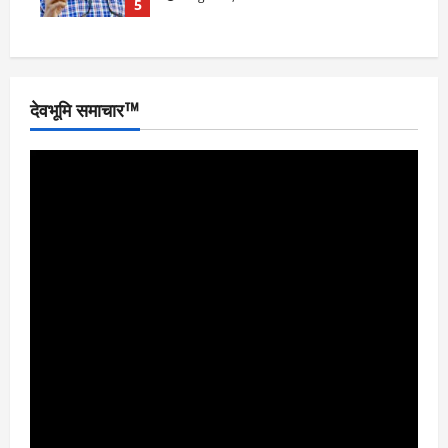
5
देवभूमि समाचार™