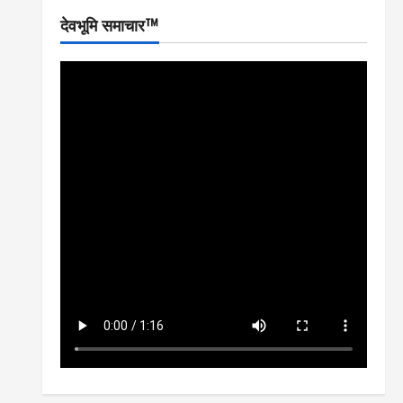
देवभूमि समाचार™