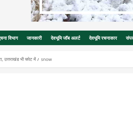
ूचना विभाग
जानकारी
देवभूमि जॉब अलर्ट
देवभूमि रचनाकार
संपर
 उत्तराखंड भी चपेट में
snow