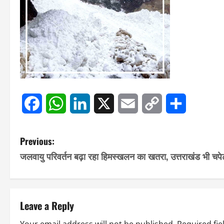
Facebook
WhatsApp
LinkedIn
X
Email
Copy
Share
Link
P
Previous:
जलवायु परिवर्तन बढ़ा रहा हिमस्खलन का खतरा, उत्तराखंड भी चपेट 
o
s
t
Leave a Reply
Your email address will not be published.
Required fi