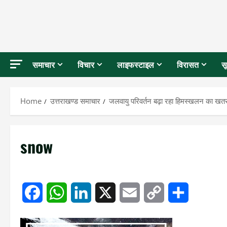
समाचार
विचार
लाइफस्टाइल
विरासत
स
Home
उत्तराखण्ड समाचार
जलवायु परिवर्तन बढ़ा रहा हिमस्खलन का खतरा,
snow
Facebook
WhatsApp
LinkedIn
X
Email
Copy
Share
Link