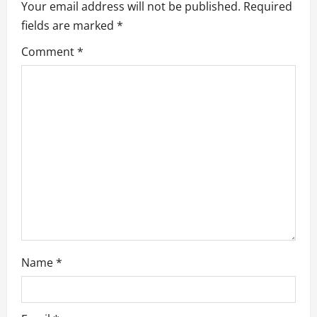
Your email address will not be published.
Required
i
fields are marked
*
g
Comment
*
a
t
i
o
n
Name
*