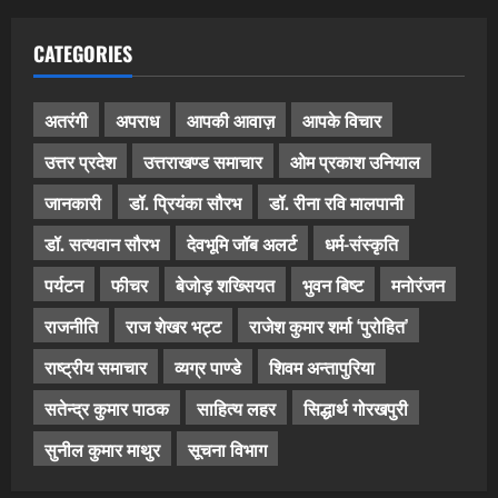
CATEGORIES
अतरंगी
अपराध
आपकी आवाज़
आपके विचार
उत्तर प्रदेश
उत्तराखण्ड समाचार
ओम प्रकाश उनियाल
जानकारी
डॉ. प्रियंका सौरभ
डॉ. रीना रवि मालपानी
डॉ. सत्यवान सौरभ
देवभूमि जॉब अलर्ट
धर्म-संस्कृति
पर्यटन
फीचर
बेजोड़ शख्सियत
भुवन बिष्ट
मनोरंजन
राजनीति
राज शेखर भट्ट
राजेश कुमार शर्मा ‘पुरोहित’
राष्ट्रीय समाचार
व्यग्र पाण्डे
शिवम अन्तापुरिया
सतेन्द्र कुमार पाठक
साहित्य लहर
सिद्धार्थ गोरखपुरी
सुनील कुमार माथुर
सूचना विभाग