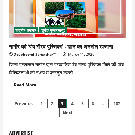
राष्ट्रीय समाचार
सुनील कुमार माथुर
नागौर की ‘पंच गौरव पुस्तिका’ : ज्ञान का अनमोल खजाना
Devbhoomi Samachar™
March 11, 2026
जिला प्रशासन नागौर द्वारा प्रकाशित पंच गौरव पुस्तिका जिले की पाँच
विशिष्टताओं को संक्षेप में प्रस्तुत करती...
Read
Read More
more
about
नागौर
Posts
की
Previous
1
2
3
4
5
6
…
102
‘पंच
गौरव
Next
pagination
पुस्तिका’
:
ज्ञान
का
अनमोल
ADVERTISE