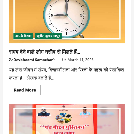
अधिकार
आपके विचार
सुनील कुमार माथुर
समय देने वाले लोग नसीब से मिलते हैं…
Devbhoomi Samachar™
March 11, 2026
यह लेख जीवन में संयम, विचारशीलता और रिश्तों के महत्व को रेखांकित
करता है। लेखक बताते हैं...
Read
Read More
more
about
समय
देने
वाले
लोग
नसीब
से
मिलते
हैं…