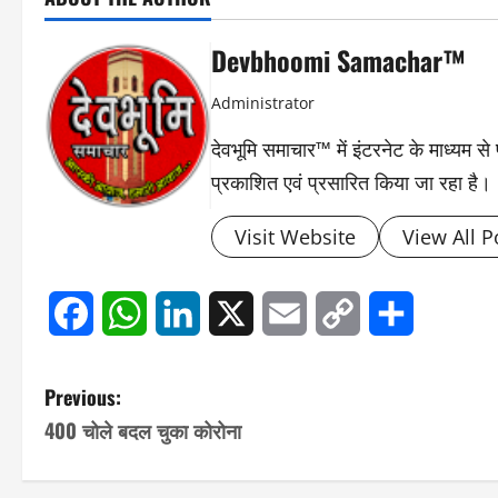
Devbhoomi Samachar™
Administrator
देवभूमि समाचार™ में इंटरनेट के माध्यम 
प्रकाशित एवं प्रसारित किया जा रहा है।
Visit Website
View All P
Facebook
WhatsApp
LinkedIn
X
Email
Copy
Share
Link
P
Previous:
400 चोले बदल चुका कोरोना
o
s