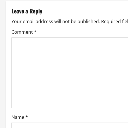
t
Leave a Reply
n
Your email address will not be published.
Required fi
a
Comment
*
v
i
g
a
t
i
o
Name
*