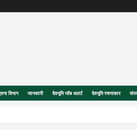
ूचना विभाग
जानकारी
देवभूमि जॉब अलर्ट
देवभूमि रचनाकार
संपर