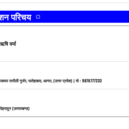
ाशन परिचय ¤
ऋषि वर्मा
डाकघर तारौली गुर्जर, फतेहाबाद, आगरा, (उत्तर प्रदेश) | मो : 9876777233
देहरादून (उत्तराखण्ड)