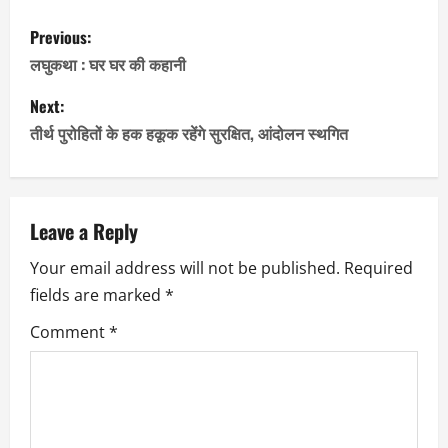
Facebook
WhatsApp
LinkedIn
X
Email
Copy
Share
P
Previous:
Link
o
लघुकथा : घर घर की कहानी
s
Next:
तीर्थ पुरोहितों के हक हकूक रहेंगे सुरक्षित, आंदोलन स्थगित
t
n
a
Leave a Reply
Your email address will not be published.
Required
v
fields are marked
*
i
Comment
*
g
a