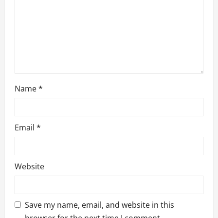
t
i
o
n
Name
*
Email
*
Website
Save my name, email, and website in this
browser for the next time I comment.