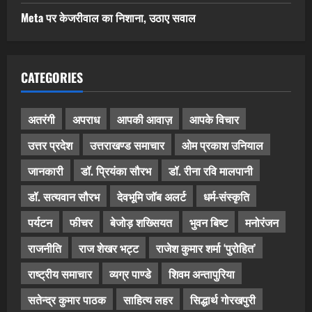
Meta पर केजरीवाल का निशाना, उठाए सवाल
CATEGORIES
अतरंगी
अपराध
आपकी आवाज़
आपके विचार
उत्तर प्रदेश
उत्तराखण्ड समाचार
ओम प्रकाश उनियाल
जानकारी
डॉ. प्रियंका सौरभ
डॉ. रीना रवि मालपानी
डॉ. सत्यवान सौरभ
देवभूमि जॉब अलर्ट
धर्म-संस्कृति
पर्यटन
फीचर
बेजोड़ शख्सियत
भुवन बिष्ट
मनोरंजन
राजनीति
राज शेखर भट्ट
राजेश कुमार शर्मा ‘पुरोहित’
राष्ट्रीय समाचार
व्यग्र पाण्डे
शिवम अन्तापुरिया
सतेन्द्र कुमार पाठक
साहित्य लहर
सिद्धार्थ गोरखपुरी