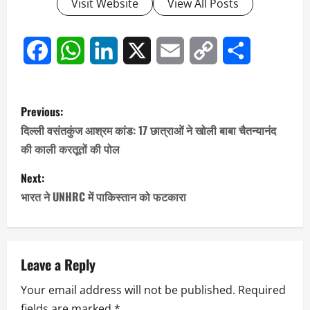
Visit Website
View All Posts
Facebook
WhatsApp
LinkedIn
X
Email
Copy
Share
Link
P
Previous:
o
दिल्ली वसंतकुंज आश्रम कांड: 17 छात्राओं ने खोली बाबा चैतन्यानंद
की काली करतूतों की पोल
s
Next:
t
भारत ने UNHRC में पाकिस्तान को फटकारा
n
a
Leave a Reply
v
Your email address will not be published.
Required
i
fields are marked
*