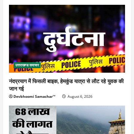
उत्तराखण्ड समाचार
नंदप्रयाग में फिसली बाइक, हेमकुंड यात्रा से लौट रहे युवक की
जान गई
Devbhoomi Samachar™
August 6, 2026