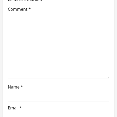
g
Comment
*
a
t
i
o
n
Name
*
Email
*