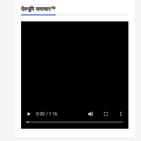
देवभूमि समाचार™