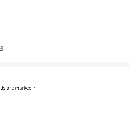
टी
elds are marked
*