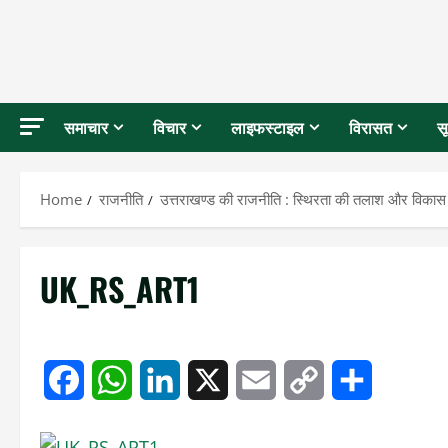
समाचार
विचार
लाइफस्टाइल
विरासत
स
Home
राजनीति
उत्तराखण्ड की राजनीति : स्थिरता की तलाश और विका
UK_RS_ART1
Facebook
WhatsApp
LinkedIn
X
Email
Copy
Share
Link