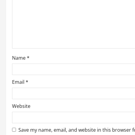
g
a
t
i
o
Name
*
n
Email
*
Website
Save my name, email, and website in this browser f