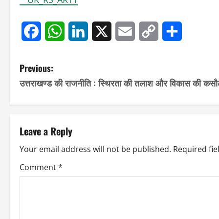
Facebook
WhatsApp
LinkedIn
X
Email
Copy
Share
Link
P
Previous:
उत्तराखण्ड की राजनीति : स्थिरता की तलाश और विकास की कसौ
o
s
t
Leave a Reply
n
Your email address will not be published.
Required fi
a
Comment
*
v
i