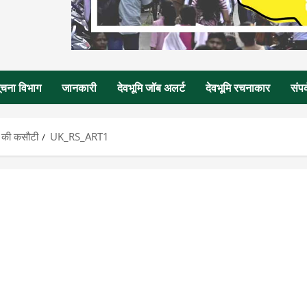
ूचना विभाग
जानकारी
देवभूमि जॉब अलर्ट
देवभूमि रचनाकार
संपर
स की कसौटी
UK_RS_ART1