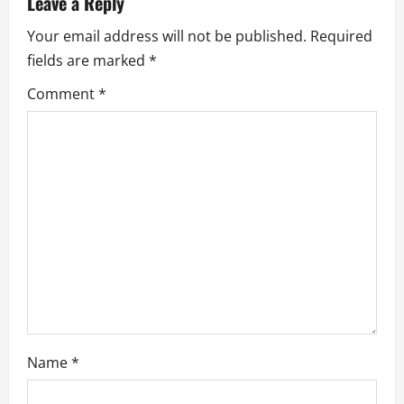
n
Leave a Reply
Your email address will not be published.
Required
a
fields are marked
*
v
Comment
*
i
g
a
t
i
o
n
Name
*