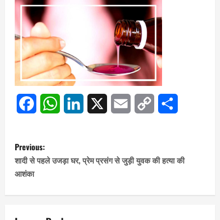
Facebook
WhatsApp
LinkedIn
X
Email
Copy
Share
Link
P
Previous:
o
शादी से पहले उजड़ा घर, प्रेम प्रसंग से जुड़ी युवक की हत्या की
आशंका
s
t