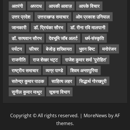
अतरंगी
अपराध
आपकी आवाज़
आपके विचार
उत्तर प्रदेश
उत्तराखण्ड समाचार
ओम प्रकाश उनियाल
जानकारी
डॉ. प्रियंका सौरभ
डॉ. रीना रवि मालपानी
डॉ. सत्यवान सौरभ
देवभूमि जॉब अलर्ट
धर्म-संस्कृति
पर्यटन
फीचर
बेजोड़ शख्सियत
भुवन बिष्ट
मनोरंजन
राजनीति
राज शेखर भट्ट
राजेश कुमार शर्मा ‘पुरोहित’
राष्ट्रीय समाचार
व्यग्र पाण्डे
शिवम अन्तापुरिया
सतेन्द्र कुमार पाठक
साहित्य लहर
सिद्धार्थ गोरखपुरी
सुनील कुमार माथुर
सूचना विभाग
Copyright © All rights reserved.
|
MoreNews
by AF
themes.