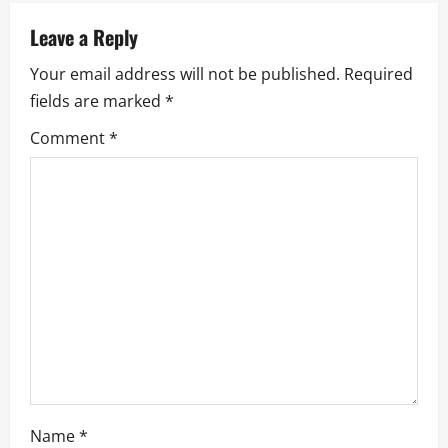
n
a
Leave a Reply
Your email address will not be published.
Required
v
fields are marked
*
i
Comment
*
g
a
t
i
o
n
Name
*