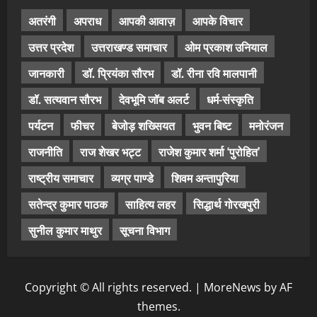
अतरंगी
अपराध
आपकी आवाज़
आपके विचार
उत्तर प्रदेश
उत्तराखण्ड समाचार
ओम प्रकाश उनियाल
जानकारी
डॉ. प्रियंका सौरभ
डॉ. रीना रवि मालपानी
डॉ. सत्यवान सौरभ
देवभूमि जॉब अलर्ट
धर्म-संस्कृति
पर्यटन
फीचर
बेजोड़ शख्सियत
भुवन बिष्ट
मनोरंजन
राजनीति
राज शेखर भट्ट
राजेश कुमार शर्मा ‘पुरोहित’
राष्ट्रीय समाचार
व्यग्र पाण्डे
शिवम अन्तापुरिया
सतेन्द्र कुमार पाठक
साहित्य लहर
सिद्धार्थ गोरखपुरी
सुनील कुमार माथुर
सूचना विभाग
Copyright © All rights reserved.
|
MoreNews
by AF
themes.