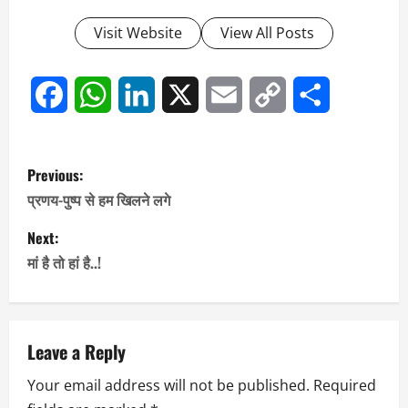
Visit Website
View All Posts
Facebook
WhatsApp
LinkedIn
X
Email
Copy
Share
Link
P
Previous:
o
प्रणय-पुष्प से हम खिलने लगे
s
Next:
मां है तो हां है..!
t
n
a
Leave a Reply
Your email address will not be published.
Required
v