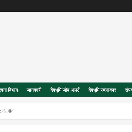
ूचना विभाग
जानकारी
देवभूमि जॉब अलर्ट
देवभूमि रचनाकार
संपर
ार की मौत