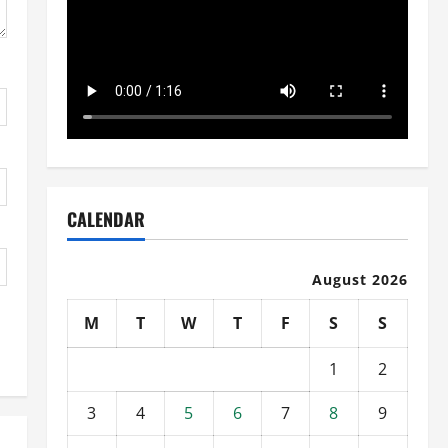
CALENDAR
August 2026
M
T
W
T
F
S
S
1
2
3
4
5
6
7
8
9