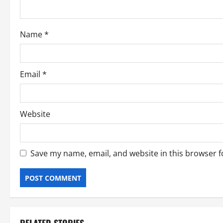
i
o
Name
*
n
Email
*
Website
Save my name, email, and website in this browser f