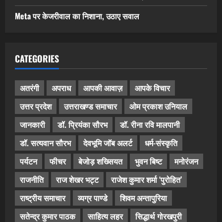
Meta पर केजरीवाल का निशाना, उठाए सवाल
CATEGORIES
अतरंगी
अपराध
आपकी आवाज़
आपके विचार
उत्तर प्रदेश
उत्तराखण्ड समाचार
ओम प्रकाश उनियाल
जानकारी
डॉ. प्रियंका सौरभ
डॉ. रीना रवि मालपानी
डॉ. सत्यवान सौरभ
देवभूमि जॉब अलर्ट
धर्म-संस्कृति
पर्यटन
फीचर
बेजोड़ शख्सियत
भुवन बिष्ट
मनोरंजन
राजनीति
राज शेखर भट्ट
राजेश कुमार शर्मा ‘पुरोहित’
राष्ट्रीय समाचार
व्यग्र पाण्डे
शिवम अन्तापुरिया
सतेन्द्र कुमार पाठक
साहित्य लहर
सिद्धार्थ गोरखपुरी