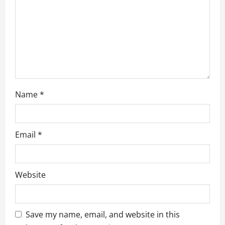
t
i
o
n
Name
*
Email
*
Website
Save my name, email, and website in this