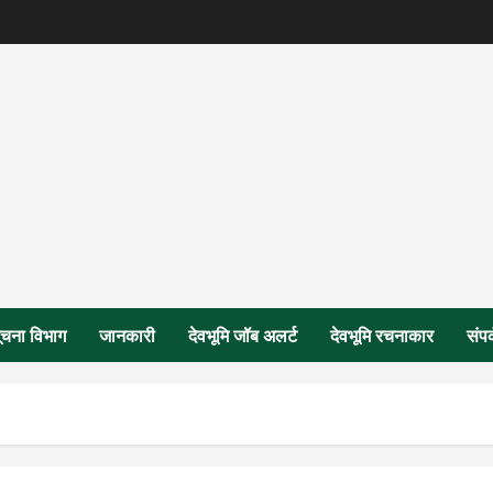
ूचना विभाग
जानकारी
देवभूमि जॉब अलर्ट
देवभूमि रचनाकार
संपर