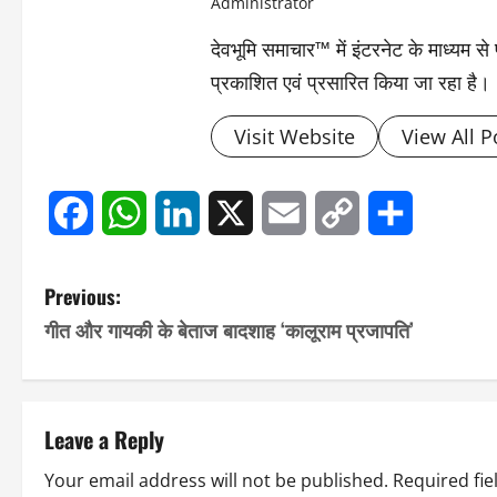
Administrator
देवभूमि समाचार™ में इंटरनेट के माध्यम 
प्रकाशित एवं प्रसारित किया जा रहा है।
Visit Website
View All P
Facebook
WhatsApp
LinkedIn
X
Email
Copy
Share
Link
P
Previous:
गीत और गायकी के बेताज बादशाह ‘कालूराम प्रजापति’
o
s
t
Leave a Reply
n
Your email address will not be published.
Required fi