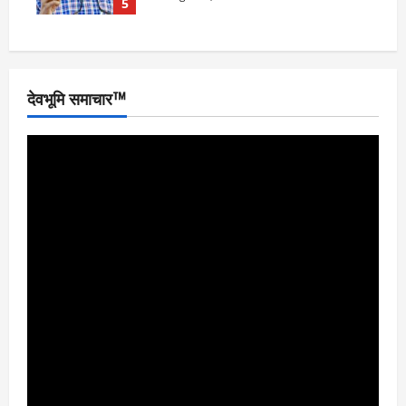
5
देवभूमि समाचार™