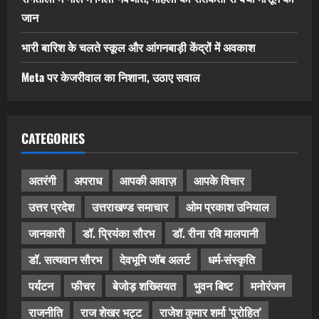
जान
भारी बारिश के चलते स्कूल और आंगनबाड़ी केंद्रों में अवकाश
Meta पर केजरीवाल का निशाना, उठाए सवाल
CATEGORIES
अतरंगी
अपराध
आपकी आवाज़
आपके विचार
उत्तर प्रदेश
उत्तराखण्ड समाचार
ओम प्रकाश उनियाल
जानकारी
डॉ. प्रियंका सौरभ
डॉ. रीना रवि मालपानी
डॉ. सत्यवान सौरभ
देवभूमि जॉब अलर्ट
धर्म-संस्कृति
पर्यटन
फीचर
बेजोड़ शख्सियत
भुवन बिष्ट
मनोरंजन
राजनीति
राज शेखर भट्ट
राजेश कुमार शर्मा ‘पुरोहित’