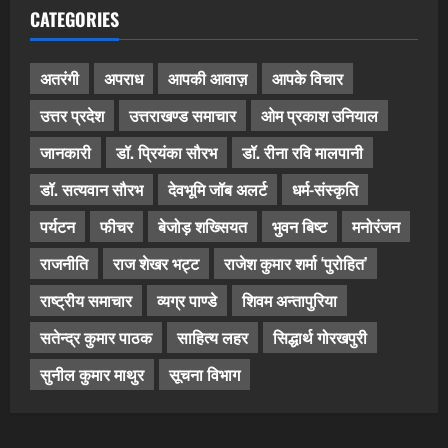
CATEGORIES
अतरंगी
अपराध
आपकी आवाज़
आपके विचार
उत्तर प्रदेश
उत्तराखण्ड समाचार
ओम प्रकाश उनियाल
जानकारी
डॉ. प्रियंका सौरभ
डॉ. रीना रवि मालपानी
डॉ. सत्यवान सौरभ
देवभूमि जॉब अलर्ट
धर्म-संस्कृति
पर्यटन
फीचर
बेजोड़ शख्सियत
भुवन बिष्ट
मनोरंजन
राजनीति
राज शेखर भट्ट
राजेश कुमार शर्मा ‘पुरोहित’
राष्ट्रीय समाचार
व्यग्र पाण्डे
शिवम अन्तापुरिया
सतेन्द्र कुमार पाठक
साहित्य लहर
सिद्धार्थ गोरखपुरी
सुनील कुमार माथुर
सूचना विभाग