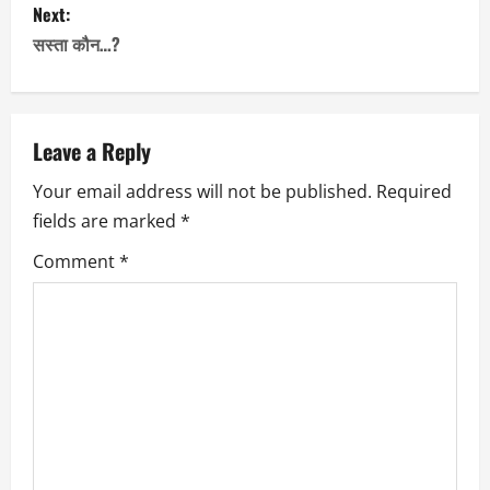
s
Next:
सस्ता कौन…?
t
n
a
Leave a Reply
Your email address will not be published.
Required
v
fields are marked
*
i
Comment
*
g
a
t
i
o