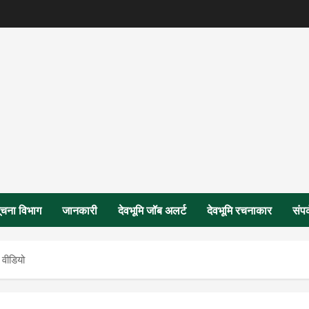
ूचना विभाग
जानकारी
देवभूमि जॉब अलर्ट
देवभूमि रचनाकार
संपर
 वीडियो