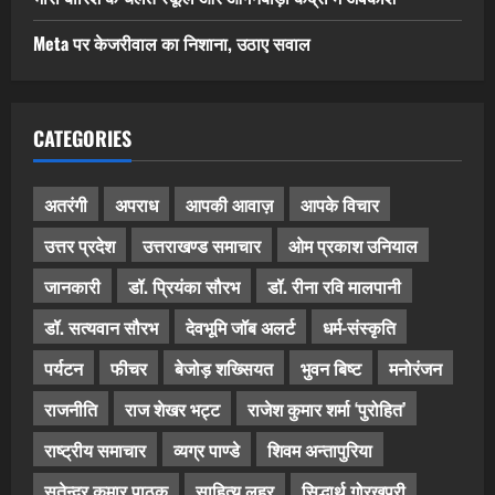
Meta पर केजरीवाल का निशाना, उठाए सवाल
CATEGORIES
अतरंगी
अपराध
आपकी आवाज़
आपके विचार
उत्तर प्रदेश
उत्तराखण्ड समाचार
ओम प्रकाश उनियाल
जानकारी
डॉ. प्रियंका सौरभ
डॉ. रीना रवि मालपानी
डॉ. सत्यवान सौरभ
देवभूमि जॉब अलर्ट
धर्म-संस्कृति
पर्यटन
फीचर
बेजोड़ शख्सियत
भुवन बिष्ट
मनोरंजन
राजनीति
राज शेखर भट्ट
राजेश कुमार शर्मा ‘पुरोहित’
राष्ट्रीय समाचार
व्यग्र पाण्डे
शिवम अन्तापुरिया
सतेन्द्र कुमार पाठक
साहित्य लहर
सिद्धार्थ गोरखपुरी