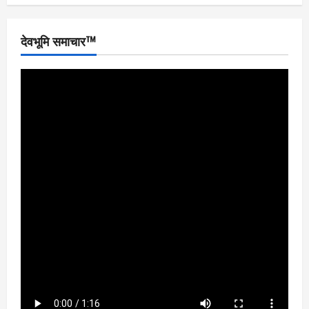
देवभूमि समाचार™