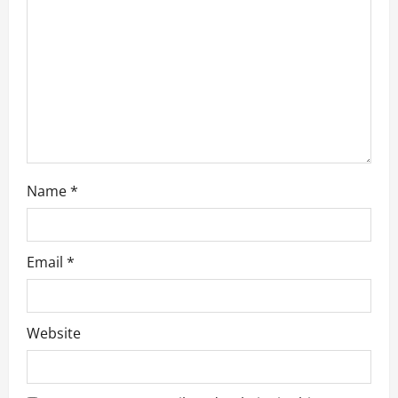
t
i
o
n
Name
*
Email
*
Website