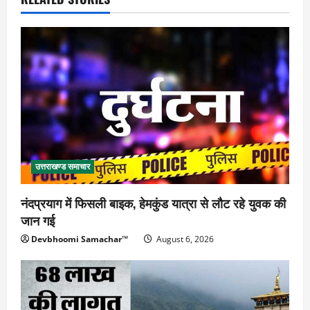
उत्तराखण्ड समाचार
नंदप्रयाग में फिसली बाइक, हेमकुंड यात्रा से लौट रहे युवक की
जान गई
Devbhoomi Samachar™
August 6, 2026