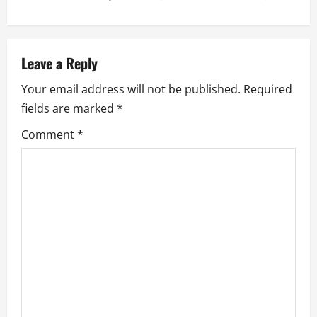
t
n
a
Leave a Reply
Your email address will not be published.
Required
v
fields are marked
*
i
Comment
*
g
a
t
i
o
n