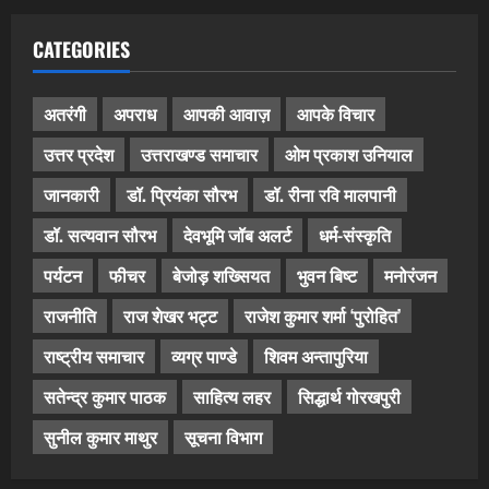
CATEGORIES
अतरंगी
अपराध
आपकी आवाज़
आपके विचार
उत्तर प्रदेश
उत्तराखण्ड समाचार
ओम प्रकाश उनियाल
जानकारी
डॉ. प्रियंका सौरभ
डॉ. रीना रवि मालपानी
डॉ. सत्यवान सौरभ
देवभूमि जॉब अलर्ट
धर्म-संस्कृति
पर्यटन
फीचर
बेजोड़ शख्सियत
भुवन बिष्ट
मनोरंजन
राजनीति
राज शेखर भट्ट
राजेश कुमार शर्मा ‘पुरोहित’
राष्ट्रीय समाचार
व्यग्र पाण्डे
शिवम अन्तापुरिया
सतेन्द्र कुमार पाठक
साहित्य लहर
सिद्धार्थ गोरखपुरी
सुनील कुमार माथुर
सूचना विभाग