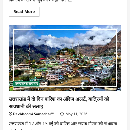
Read
Read More
more
about
उक्रांद
की
बढ़ती
सक्रियता
से
राष्ट्रीय
दलों
के
वोट
बैंक
में
सेंध
के
आसार
उत्तराखण्ड समाचार
उत्तराखंड में दो दिन बारिश का ऑरेंज अलर्ट, यात्रियों को
सावधानी की सलाह
Devbhoomi Samachar™
May 11, 2026
उत्तराखंड में 12 और 13 मई को बारिश और खराब मौसम की संभावना