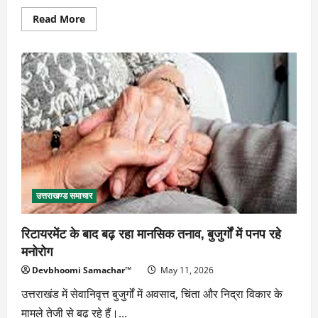
Read
Read More
more
about
राजस्थान
SOG
की
कार्रवाई,
डालनवाला
से
पकड़ा
गया
NEET
पेपर
लीक
आरोपी
उत्तराखण्ड समाचार
रिटायरमेंट के बाद बढ़ रहा मानसिक तनाव, बुजुर्गों में पनप रहे
मनोरोग
Devbhoomi Samachar™
May 11, 2026
उत्तराखंड में सेवानिवृत्त बुजुर्गों में अवसाद, चिंता और निद्रा विकार के
मामले तेजी से बढ़ रहे हैं।...