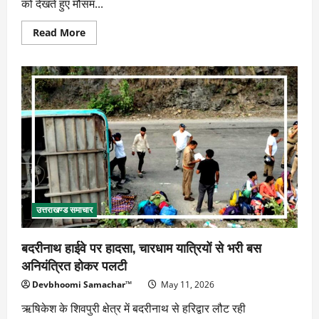
को देखते हुए मौसम...
Read
Read More
more
about
उत्तराखंड
में
दो
दिन
बारिश
का
ऑरेंज
अलर्ट,
यात्रियों
को
सावधानी
की
सलाह
उत्तराखण्ड समाचार
बदरीनाथ हाईवे पर हादसा, चारधाम यात्रियों से भरी बस
अनियंत्रित होकर पलटी
Devbhoomi Samachar™
May 11, 2026
ऋषिकेश के शिवपुरी क्षेत्र में बदरीनाथ से हरिद्वार लौट रही