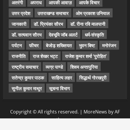
अतरंगी
अपराध
आपकी आवाज़
आपके विचार
उत्तर प्रदेश
उत्तराखण्ड समाचार
ओम प्रकाश उनियाल
जानकारी
डॉ. प्रियंका सौरभ
डॉ. रीना रवि मालपानी
डॉ. सत्यवान सौरभ
देवभूमि जॉब अलर्ट
धर्म-संस्कृति
पर्यटन
फीचर
बेजोड़ शख्सियत
भुवन बिष्ट
मनोरंजन
राजनीति
राज शेखर भट्ट
राजेश कुमार शर्मा ‘पुरोहित’
राष्ट्रीय समाचार
व्यग्र पाण्डे
शिवम अन्तापुरिया
सतेन्द्र कुमार पाठक
साहित्य लहर
सिद्धार्थ गोरखपुरी
सुनील कुमार माथुर
सूचना विभाग
Copyright © All rights reserved.
|
MoreNews
by AF
themes.