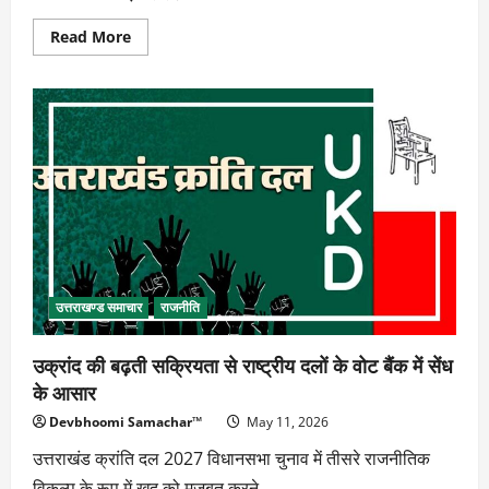
Read
Read More
more
about
रिटायरमेंट
के
बाद
बढ़
रहा
मानसिक
तनाव,
बुजुर्गों
में
पनप
रहे
मनोरोग
उत्तराखण्ड समाचार
राजनीति
उक्रांद की बढ़ती सक्रियता से राष्ट्रीय दलों के वोट बैंक में सेंध
के आसार
Devbhoomi Samachar™
May 11, 2026
उत्तराखंड क्रांति दल 2027 विधानसभा चुनाव में तीसरे राजनीतिक
विकल्प के रूप में खुद को मजबूत करने...