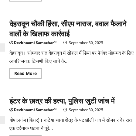
more
about
पैगंबर
मोहम्मद
के
देहरादून चौकी हिंसा, सीएम नाराज, बवाल फैलाने
लिए
आपत्तिजनक
टिप्पणी,
वालों के खिलाफ कार्रवाई
बाजार
और
चौकी
Devbhoomi Samachar™
September 30, 2025
पर
हंगामा
देहरादून। सोमवार रात देहरादून में सोशल मीडिया पर पैगंबर मोहम्मद के लिए
आपत्तिजनक टिप्पणी किए जाने के...
Read
Read More
more
about
देहरादून
चौकी
हिंसा,
इंटर के छात्र की हत्या, पुलिस जुटी जांच में
सीएम
नाराज,
बवाल
Devbhoomi Samachar™
September 30, 2025
फैलाने
वालों
गोपालगंज (बिहार)। कटेया थाना क्षेत्र के पटखौली गांव में सोमवार देर रात
के
खिलाफ
एक दर्दनाक घटना ने पूरे...
कार्रवाई