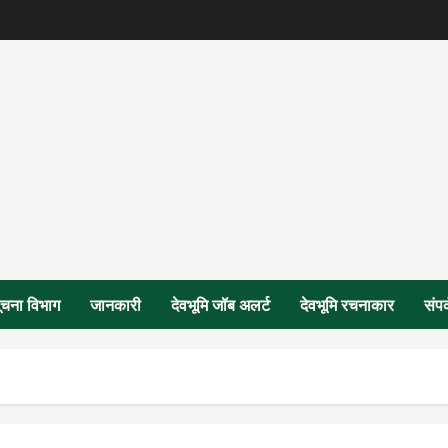
ूचना विभाग
जानकारी
देवभूमि जॉब अलर्ट
देवभूमि रचनाकार
संपर