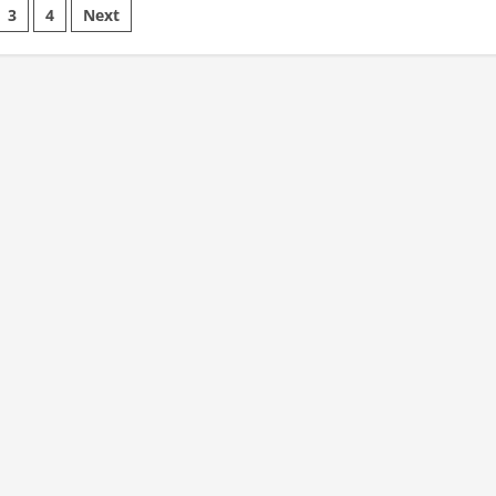
में
3
4
Next
धार्मिक
विवाद
के
ation
चलते
भीड़
हिंसक
हुई,
नाबालिग
ने
धारदार
हथियार
से
हमला
करने
की
कोशिश