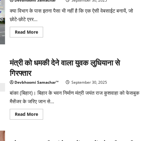
Devbhoomi Samachar™
September 30, 2025
क्या विभाग के पास इतना पैसा भी नहीं है कि एक ऐसी वेबसाईट बनायें, जो
छोटे-छोटे एरर...
Read
Read More
more
about
पारदर्शिता
के
लिए
क्या
मंत्री को धमकी देने वाला युवक लुधियाना से
ऐसा
कर
गिरफ्तार
सकता
है
“सूचना
Devbhoomi Samachar™
September 30, 2025
विभाग
“
बांका (बिहार)। बिहार के भवन निर्माण मंत्री जयंत राज कुशवाहा को फेसबुक
मैसेंजर के जरिए जान से...
Read
Read More
more
about
मंत्री
को
धमकी
देने