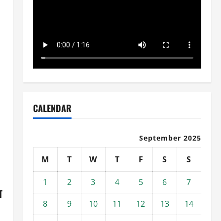
CALENDAR
September 2025
M
T
W
T
F
S
S
1
2
3
4
5
6
7
म
8
9
10
11
12
13
14