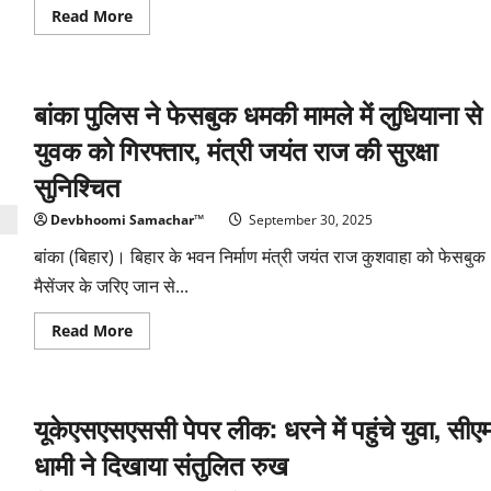
Read
Read More
more
about
इंटर
के
छात्र
बांका पुलिस ने फेसबुक धमकी मामले में लुधियाना से
की
हत्या,
पुलिस
युवक को गिरफ्तार, मंत्री जयंत राज की सुरक्षा
जुटी
जांच
सुनिश्चित
में
Devbhoomi Samachar™
September 30, 2025
बांका (बिहार)। बिहार के भवन निर्माण मंत्री जयंत राज कुशवाहा को फेसबुक
मैसेंजर के जरिए जान से...
Read
Read More
more
about
बांका
पुलिस
ने
यूकेएसएसएससी पेपर लीक: धरने में पहुंचे युवा, सीए
फेसबुक
धमकी
मामले
धामी ने दिखाया संतुलित रुख
में
लुधियाना