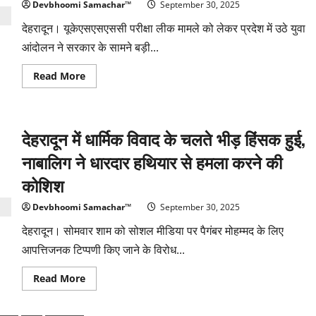
से
Devbhoomi Samachar™
September 30, 2025
युवक
को
देहरादून। यूकेएसएसएससी परीक्षा लीक मामले को लेकर प्रदेश में उठे युवा
गिरफ्तार,
मंत्री
आंदोलन ने सरकार के सामने बड़ी...
जयंत
राज
की
Read
Read More
सुरक्षा
more
सुनिश्चित
about
यूकेएसएसएससी
पेपर
लीक:
देहरादून में धार्मिक विवाद के चलते भीड़ हिंसक हुई,
धरने
में
पहुंचे
नाबालिग ने धारदार हथियार से हमला करने की
युवा,
सीएम
कोशिश
धामी
ने
दिखाया
Devbhoomi Samachar™
September 30, 2025
संतुलित
रुख
देहरादून। सोमवार शाम को सोशल मीडिया पर पैगंबर मोहम्मद के लिए
आपत्तिजनक टिप्पणी किए जाने के विरोध...
Read
Read More
more
about
देहरादून